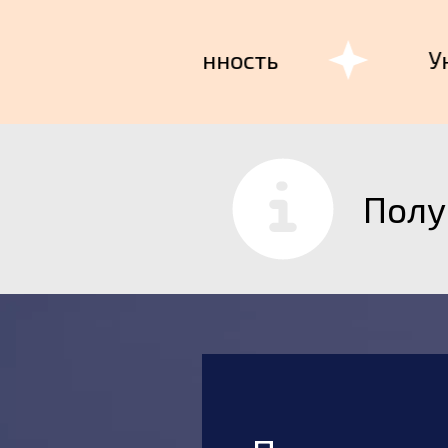
Маневренность
Унив
Полу