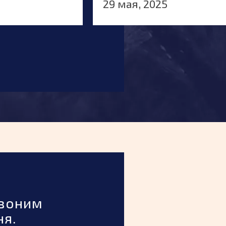
29 мая, 2025
воним
ня.