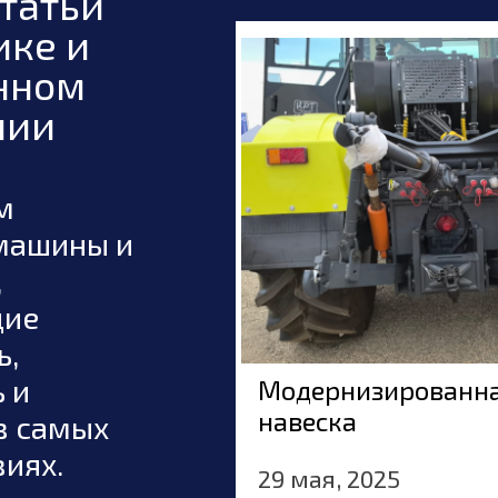
татьи
ике и
нном
нии
м
машины и
,
щие
ь,
шленная
 и
Модернизированна
ка золотая
навеска
в самых
2025
иях.
29 мая, 2025