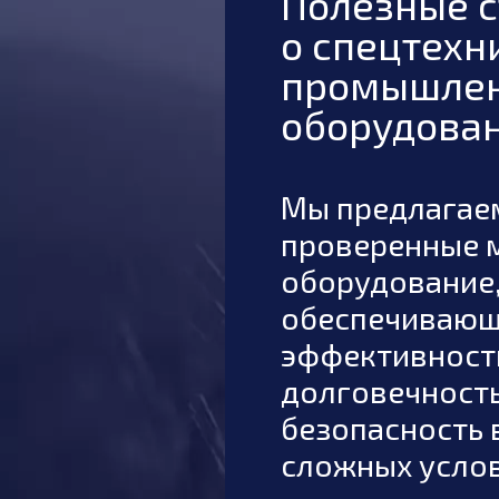
Полезные с
о
спецтехн
промышле
оборудова
Мы предлагае
проверенные 
оборудование
обеспечиваю
эффективност
XXV агропромы
долговечность
анная задняя
выставка-ярмар
безопасность 
нива 27-30 мая 
сложных услов