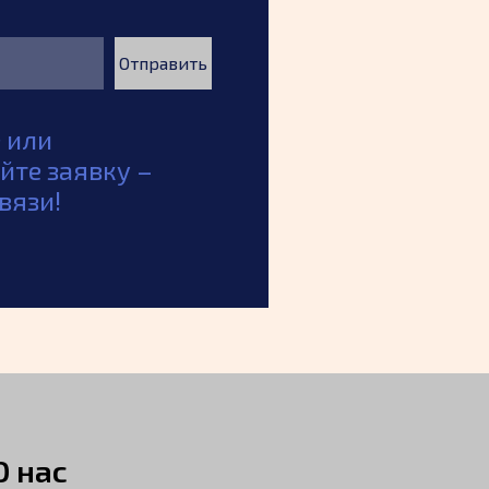
Отправить
 или
йте заявку
–
вязи!
О нас