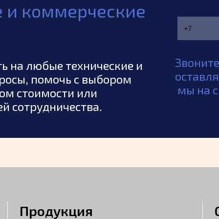
е и коммерческие
Звоните
ь на любые технические и
оставля
росы, помочь с выбором
мы на с
том стоимости или
й сотрудничества.
Продукция