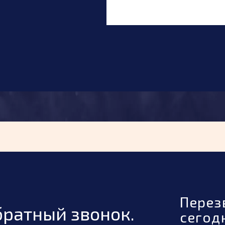
Перез
братный звонок.
сегод