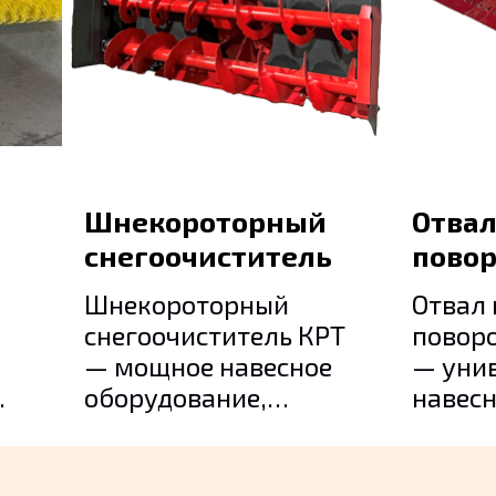
Доп оборудование
Доп оборуд
Шнекороторный
Отва
снегоочиститель
повор
Шнекороторный
Отвал
снегоочиститель КРТ
повор
— мощное навесное
— уни
оборудование,
навес
предназначенное для
обору
ля
интенсивной очистки
предн
территории от снега.
расчи