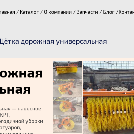
лавная /
Каталог /
О компании /
Запчасти /
Блог /
Конта
Щётка дорожная универсальная
рожная
ьная
ьная — навесное
КРТ,
огодичной уборки
отуаров,
ких площадок.