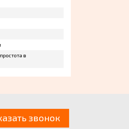
и
 простота в
казать звонок