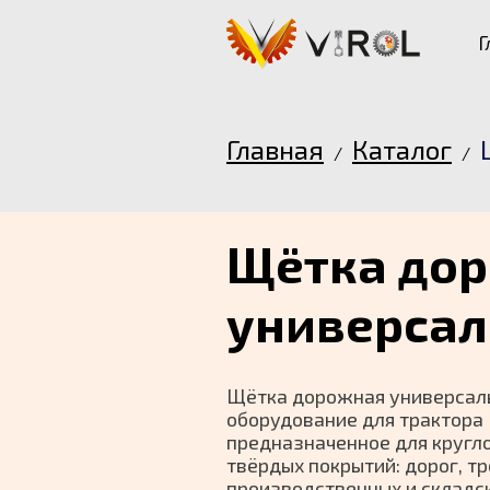
Г
Главная
Каталог
/
/
Щётка до
универсал
Щётка дорожная универсал
оборудование для трактора 
предназначенное для кругл
твёрдых покрытий: дорог, тр
производственных и складс