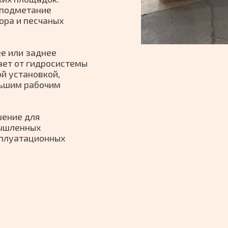
 подметание
ора и песчаных
е или заднее
ает от гидросистемы
ой установкой,
льшим рабочим
шение для
ышленных
сплуатационных