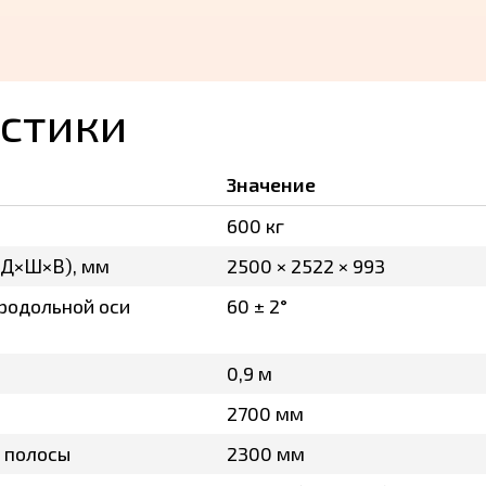
стики
Значение
600 кг
(Д×Ш×В), мм
2500 × 2522 × 993
продольной оси
60 ± 2°
0,9 м
2700 мм
 полосы
2300 мм