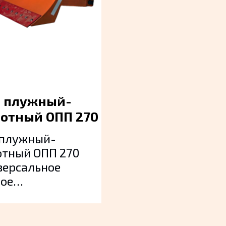
ование
л плужный-
отный ОПП 270
 плужный-
отный ОПП 270
версальное
ное
дование,
азначенное для
стки