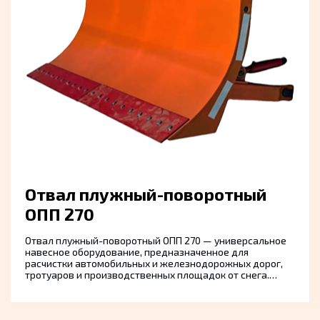
навеской. Работает от гидросистемы трактора и
обеспечивает высокую производительность даже при
сильных снегопадах. Снегоочиститель КРТ — это
надёжный инструмент для коммунальных служб,
промышленных объектов и частных территорий,
нуждающихся в быстрой и глубокой очистке в зимний
период.
Доп оборудование
Отвал плужный-поворотный
ОПП 270
Отвал плужный-поворотный ОПП 270 — универсальное
навесное оборудование, предназначенное для
расчистки автомобильных и железнодорожных дорог,
тротуаров и производственных площадок от снега.
Конструкция позволяет изменять угол отклонения
плоскости, обеспечивая эффективный отвод снега в
нужном направлении. Оборудование устанавливается