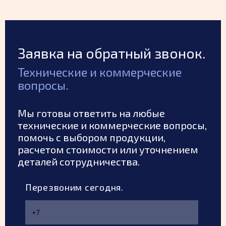
на переднее навесное устройство и управляется с
помощью гидросистемы трактора. Обладает надёжной
рамой, регулируемым клином и высоким ресурсом
эксплуатации. ОПП 270 — оптимальное решение для
зимнего содержания дорог в городах, посёлках, на
промплощадках и ж/д станциях.
Заявка на обратный звонок.
Технические и коммерческие
вопросы.
Мы готовы ответить на любые
технические и коммерческие вопросы,
помочь с выбором продукции,
расчетом стоимости или уточнением
деталей сотрудничества.
Перезвоним сегодня.