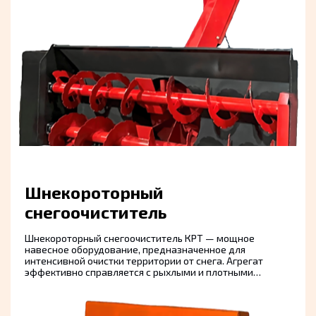
устройство, работает от гидросистемы трактора.
Отличается простой установкой, прочной конструкцией
и большим рабочим захватом. Щётка КРТ — идеальное
решение для коммунальных служб, промышленных
предприятий и дорожно-эксплуатационных
организаций.
Доп оборудование
Шнекороторный
снегоочиститель
Шнекороторный снегоочиститель КРТ — мощное
навесное оборудование, предназначенное для
интенсивной очистки территории от снега. Агрегат
эффективно справляется с рыхлыми и плотными
снежными массами, измельчая и отбрасывая их в
сторону на значительное расстояние. Подходит для
установки на тракторы КРТ с двух- или трёхточечной